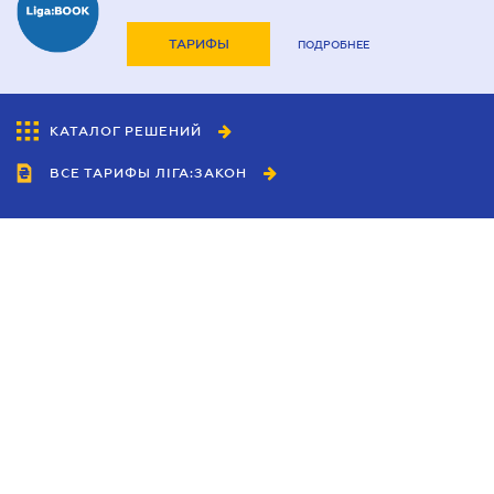
ТАРИФЫ
ПОДРОБНЕЕ
КАТАЛОГ РЕШЕНИЙ
ВСЕ ТАРИФЫ ЛІГА:ЗАКОН
Сотрудничество
Агенты
Дилеры
Политика
конфиденциальности
Условия использования
сайта
Реклама
Блог