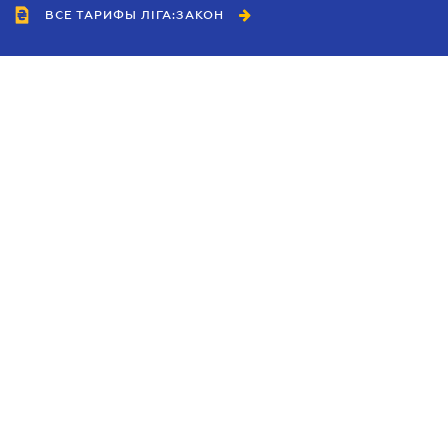
ВСЕ ТАРИФЫ ЛІГА:ЗАКОН
Сотрудничество
Агенты
Дилеры
Политика
конфиденциальности
Условия использования
сайта
Реклама
Блог
Новости компании
Руководства
Каталоги компаний
Темы в центре внимания