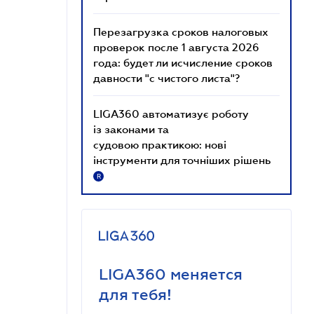
Перезагрузка сроков налоговых
проверок после 1 августа 2026
года: будет ли исчисление сроков
давности "с чистого листа"?
LIGA360 автоматизує роботу
із законами та
судовою практикою: нові
інструменти для точніших рішень
R
LIGA360 меняется
для тебя!