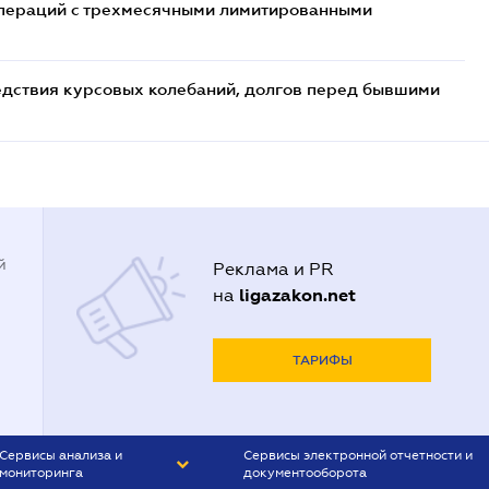
 операций с трехмесячными лимитированными
едствия курсовых колебаний, долгов перед бывшими
й
Реклама и PR
ligazakon.net
на
ТАРИФЫ
Сервисы анализа и
Сервисы электронной отчетности и
мониторинга
документооборота