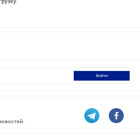
грузку.
войти
новостей.