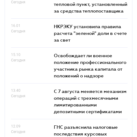
Сегодня
тепловой пункт, установленный
за средства теплопоставщика
16.01
НКРЭКУ установила правила
Сегодня
расчета "зеленой" доли в счете
за свет
15.10
Освобождает ли военное
Сегодня
положение профессионального
участника рынка капитала от
положений о надзоре
13.40
С 7 августа меняется механизм
Сегодня
операций с трехмесячными
лимитированными
депозитными сертификатами
12.09
ГНС разъяснила налоговые
Сегодня
последствия курсовых