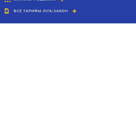
ВСЕ ТАРИФЫ ЛІГА:ЗАКОН
Сотрудничество
Агенты
Дилеры
Политика
конфиденциальности
Условия использования
сайта
Реклама
Блог
Новости компании
Руководства
Каталоги компаний
Темы в центре внимания