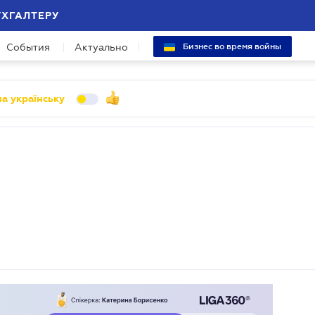
УХГАЛТЕРУ
События
Актуально
Бизнес во время войны
а українську