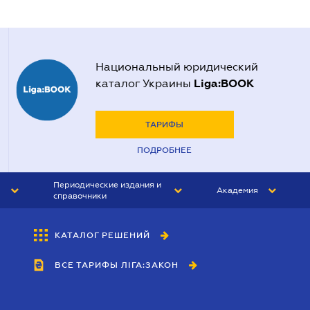
Национальный юридический
Liga:BOOK
каталог Украины
ТАРИФЫ
ПОДРОБНЕЕ
Периодические издания и
Академия
справочники
ЮРИСТ&ЗАКОН
АКАДЕМИЯ ЛІГА:ЗАКОН
КАТАЛОГ РЕШЕНИЙ
БУХГАЛТЕР&ЗАКОН
ВСЕ ТАРИФЫ ЛІГА:ЗАКОН
ВЕСТНИК МСФО
ИНТЕРБУХ