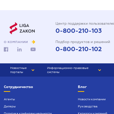
Центр поддержки пользователе
0-800-210-103
Подбор продуктов и решений
О КОМПАНИИ
0-800-210-102
Новостные
Информационно-правовые
порталы
системы
ЮРЛИГА
Право Украины
Сотрудничество
Блог
БИЗНЕС
ГРАНД
БУХГАЛТЕР.ua
ПРАЙМ
Агенты
Новости компании
Дилеры
Руководства
БУХГАЛТЕР ПРОФ
Политика конфиденциальности
Каталоги компаний