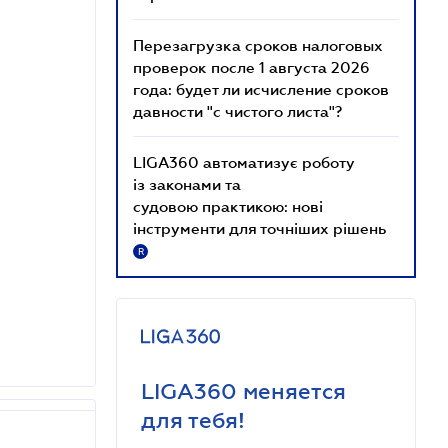
Перезагрузка сроков налоговых
проверок после 1 августа 2026
года: будет ли исчисление сроков
давности "с чистого листа"?
LIGA360 автоматизує роботу
із законами та
судовою практикою: нові
інструменти для точніших рішень
R
LIGA360 меняется
для тебя!