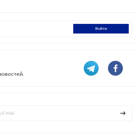
войти
новостей.