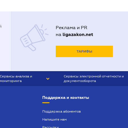
й
Реклама и PR
ligazakon.net
на
ТАРИФЫ
Сервисы анализа и
Сервисы электронной отчетности и
мониторинга
документооборота
CONTR AGENT
Liga:REPORT
Поддержка и контакты
SMS-МАЯК
VERDICTUM
Поддержка абонентов
Напишите нам
SEMANTRUM
Рассылки