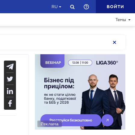
ВОЙТИ
RU
Темы
Реклама