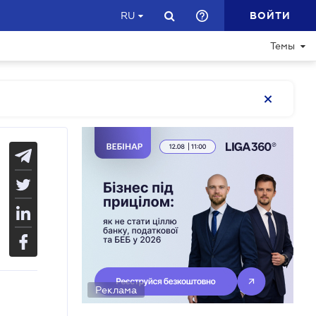
ВОЙТИ
RU
Темы
Реклама