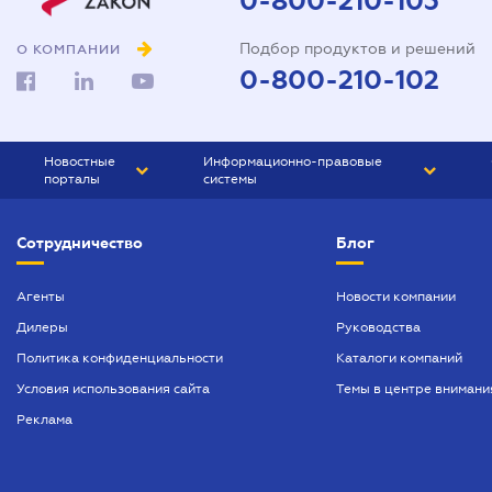
0-800-210-103
Подбор продуктов и решений
О КОМПАНИИ
0-800-210-102
Новостные
Информационно-правовые
порталы
системы
ЮРЛИГА
Право Украины
Сотрудничество
Блог
БИЗНЕС
ГРАНД
БУХГАЛТЕР.ua
ПРАЙМ
Агенты
Новости компании
Дилеры
Руководства
БУХГАЛТЕР ПРОФ
Политика конфиденциальности
Каталоги компаний
ЮРИСТ ПРОФ
Условия использования сайта
Темы в центре внимани
ЮРИСТ
Реклама
ПІДПРИЄМЕЦЬ