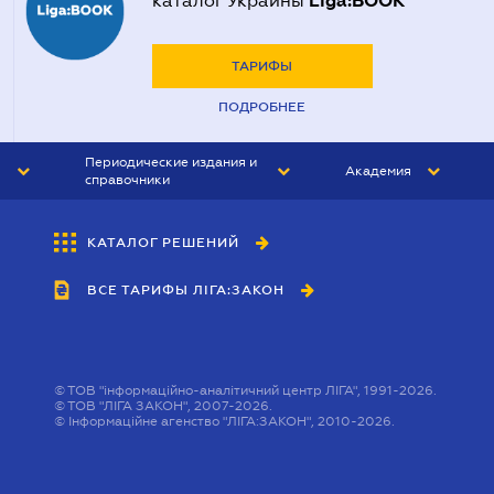
Liga:BOOK
каталог Украины
ТАРИФЫ
ПОДРОБНЕЕ
Периодические издания и
Академия
справочники
ЮРИСТ&ЗАКОН
АКАДЕМИЯ ЛІГА:ЗАКОН
КАТАЛОГ РЕШЕНИЙ
БУХГАЛТЕР&ЗАКОН
ВСЕ ТАРИФЫ ЛІГА:ЗАКОН
ВЕСТНИК МСФО
ИНТЕРБУХ
ЛИЧНЫЙ ЭКСПЕРТ
©
ТОВ "інформаційно-аналітичний центр ЛІГА", 1991-2026.
©
ТОВ "ЛІГА ЗАКОН", 2007-2026.
©
Інформаційне агенство "ЛІГА:ЗАКОН", 2010-2026.