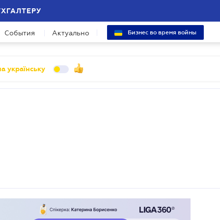
УХГАЛТЕРУ
События
Актуально
Бизнес во время войны
а українську