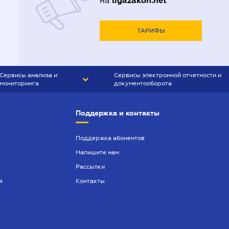
ligazakon.net
на
ТАРИФЫ
Сервисы анализа и
Сервисы электронной отчетности и
мониторинга
документооборота
CONTR AGENT
Liga:REPORT
Поддержка и контакты
SMS-МАЯК
VERDICTUM
Поддержка абонентов
Напишите нам
SEMANTRUM
Рассылки
SMS-МАЯК ИПОТЕКА
я
Контакты