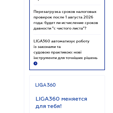
Перезагрузка сроков налоговых
проверок после 1 августа 2026
года: будет ли исчисление сроков
давности "с чистого листа"?
LIGA360 автоматизує роботу
із законами та
судовою практикою: нові
інструменти для точніших рішень
R
LIGA360 меняется
для тебя!