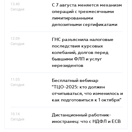
13.40
С 7 августа меняется механизм
Сегодня
операций с трехмесячными
лимитированными
депозитными сертификатами
12.09
ГНС разъяснила налоговые
Сегодня
последствия курсовых
колебаний, долгов перед
бывшими ФЛП и услуг
нерезидентов
11.05
Бесплатный вебинар
Сегодня
"ТЦО-2025: кто должен
отчитываться, что изменилось и
как подготовиться к 1 октября"
10.14
Дистанционный работник-
Сегодня
иностранец: что с НДФЛ и ЕСВ