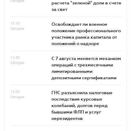
Сегодня
расчета "зеленой" доли в счете
за свет
15.10
Освобождает ли военное
Сегодня
положение профессионального
участника рынка капитала от
положений о надзоре
13.40
С 7 августа меняется механизм
Сегодня
операций с трехмесячными
лимитированными
депозитными сертификатами
12.09
ГНС разъяснила налоговые
Сегодня
последствия курсовых
колебаний, долгов перед
бывшими ФЛП и услуг
нерезидентов