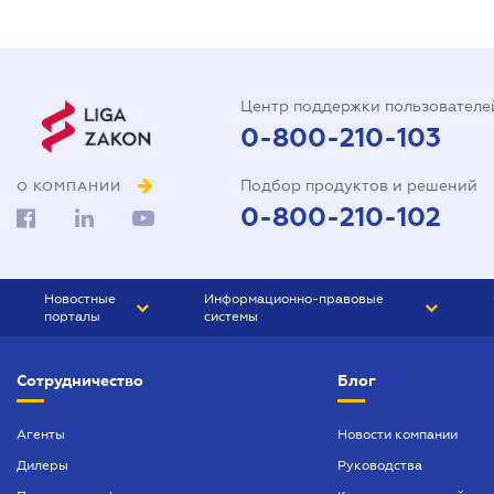
Центр поддержки пользователе
0-800-210-103
Подбор продуктов и решений
О КОМПАНИИ
0-800-210-102
Новостные
Информационно-правовые
порталы
системы
ЮРЛИГА
Право Украины
Сотрудничество
Блог
БИЗНЕС
ГРАНД
БУХГАЛТЕР.ua
ПРАЙМ
Агенты
Новости компании
Дилеры
Руководства
БУХГАЛТЕР ПРОФ