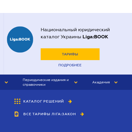
Национальный юридический
Liga:BOOK
каталог Украины
ТАРИФЫ
ПОДРОБНЕЕ
Периодические издания и
Академия
справочники
ЮРИСТ&ЗАКОН
АКАДЕМИЯ ЛІГА:ЗАКОН
КАТАЛОГ РЕШЕНИЙ
БУХГАЛТЕР&ЗАКОН
ВСЕ ТАРИФЫ ЛІГА:ЗАКОН
ВЕСТНИК МСФО
ИНТЕРБУХ