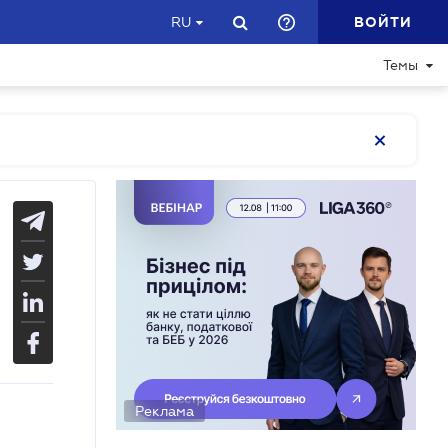
ВОЙТИ
RU
Темы
Реклама