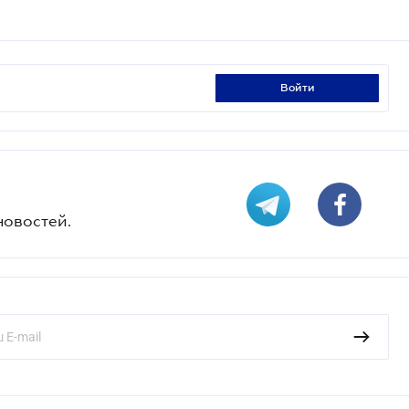
войти
новостей.