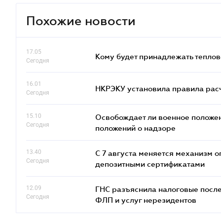
Похожие новости
17.05
Кому будет принадлежать теплов
Сегодня
16.01
НКРЭКУ установила правила расче
Сегодня
15.10
Освобождает ли военное положен
Сегодня
положений о надзоре
13.40
С 7 августа меняется механизм
Сегодня
депозитными сертификатами
12.09
ГНС разъяснила налоговые посл
Сегодня
ФЛП и услуг нерезидентов