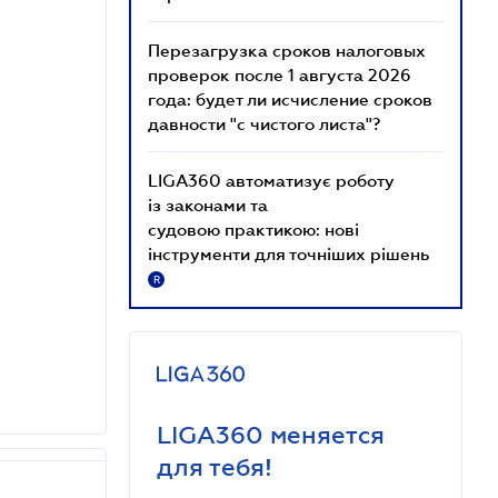
Перезагрузка сроков налоговых
проверок после 1 августа 2026
года: будет ли исчисление сроков
давности "с чистого листа"?
LIGA360 автоматизує роботу
із законами та
судовою практикою: нові
інструменти для точніших рішень
R
LIGA360 меняется
для тебя!