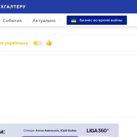
УХГАЛТЕРУ
События
Актуально
Бизнес во время войны
а українську