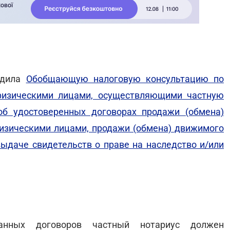
рдила
Обобщающую налоговую консультацию по
физическими лицами, осуществляющими частную
об удостоверенных договорах продажи (обмена)
зическими лицами, продажи (обмена) движимого
выдаче свидетельств о праве на наследство и/или
занных договоров частный нотариус должен