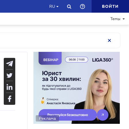
ВОЙТИ
RU
Темы
Реклама