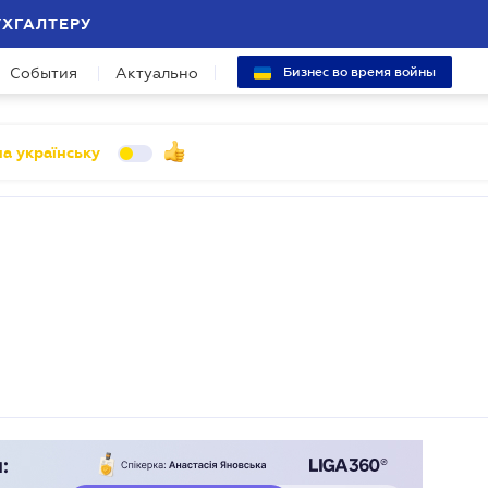
УХГАЛТЕРУ
События
Актуально
Бизнес во время войны
а українську