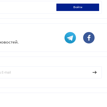
войти
новостей.