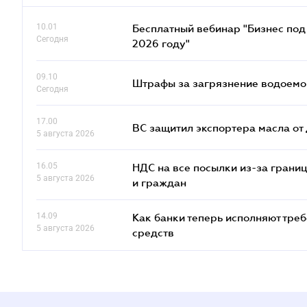
10.01
Бесплатный вебинар "Бизнес под 
Сегодня
2026 году"
09.10
Штрафы за загрязнение водоемов
Сегодня
17.00
ВС защитил экспортера масла о
5 августа 2026
16.05
НДС на все посылки из-за грани
5 августа 2026
и граждан
14.09
Как банки теперь исполняют тре
5 августа 2026
средств