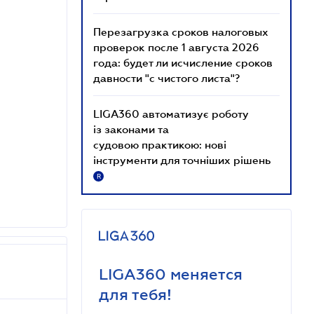
Перезагрузка сроков налоговых
проверок после 1 августа 2026
года: будет ли исчисление сроков
давности "с чистого листа"?
LIGA360 автоматизує роботу
із законами та
судовою практикою: нові
інструменти для точніших рішень
R
LIGA360 меняется
для тебя!