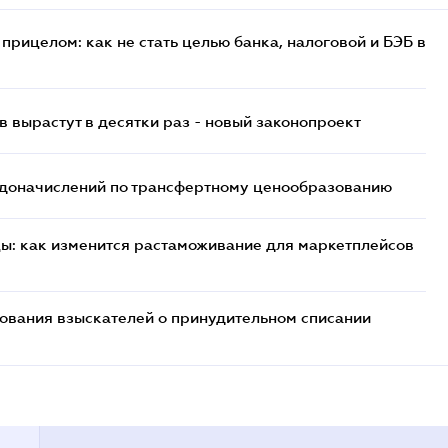
прицелом: как не стать целью банка, налоговой и БЭБ в
 вырастут в десятки раз - новый законопроект
т доначислений по трансфертному ценообразованию
цы: как изменится растаможивание для маркетплейсов
бования взыскателей о принудительном списании