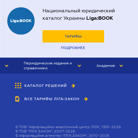
Национальный юридический
Liga:BOOK
каталог Украины
ТАРИФЫ
ПОДРОБНЕЕ
Периодические издания и
Академия
справочники
ЮРИСТ&ЗАКОН
АКАДЕМИЯ ЛІГА:ЗАКОН
КАТАЛОГ РЕШЕНИЙ
БУХГАЛТЕР&ЗАКОН
ВСЕ ТАРИФЫ ЛІГА:ЗАКОН
ВЕСТНИК МСФО
ИНТЕРБУХ
ЛИЧНЫЙ ЭКСПЕРТ
©
ТОВ "інформаційно-аналітичний центр ЛІГА", 1991-2026.
©
ТОВ "ЛІГА ЗАКОН", 2007-2026.
©
Інформаційне агенство "ЛІГА:ЗАКОН", 2010-2026.