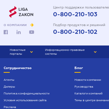
Центр поддержки пользователе
0-800-210-103
Подбор продуктов и решений
О КОМПАНИИ
0-800-210-102
Новостные
Информационно-правовые
порталы
системы
ЮРЛИГА
Право Украины
Сотрудничество
Блог
БИЗНЕС
ГРАНД
БУХГАЛТЕР.ua
ПРАЙМ
Агенты
Новости компании
Дилеры
Руководства
БУХГАЛТЕР ПРОФ
Политика конфиденциальности
Каталоги компаний
ЮРИСТ ПРОФ
Условия использования сайта
Темы в центре внимани
ЮРИСТ
Реклама