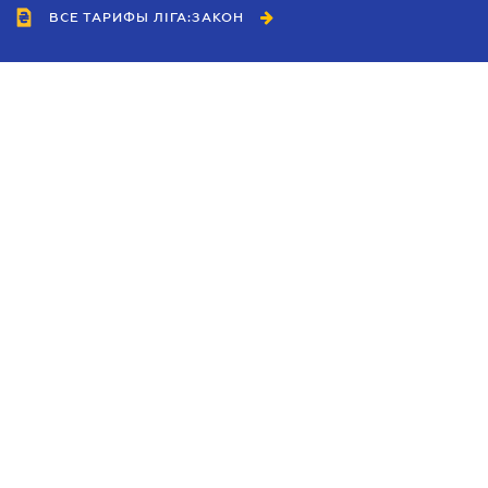
ВСЕ ТАРИФЫ ЛІГА:ЗАКОН
Сотрудничество
Агенты
Дилеры
Политика
конфиденциальности
Условия использования
сайта
Реклама
Блог
Новости компании
Руководства
Каталоги компаний
Темы в центре внимания