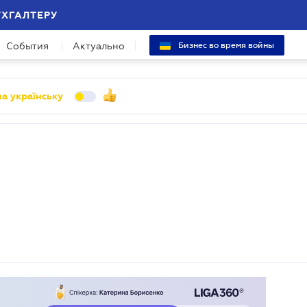
УХГАЛТЕРУ
События
Актуально
Бизнес во время войны
а українську