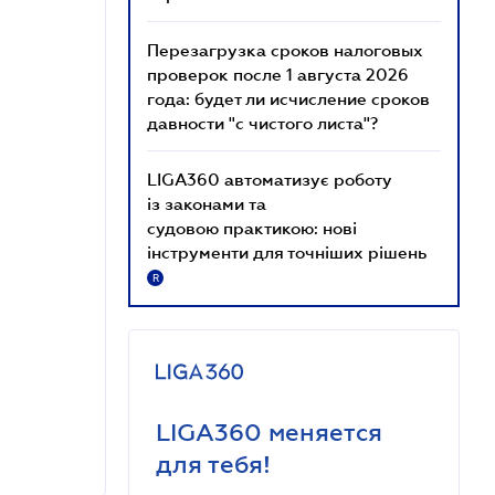
Перезагрузка сроков налоговых
проверок после 1 августа 2026
года: будет ли исчисление сроков
давности "с чистого листа"?
LIGA360 автоматизує роботу
із законами та
судовою практикою: нові
інструменти для точніших рішень
R
LIGA360 меняется
для тебя!