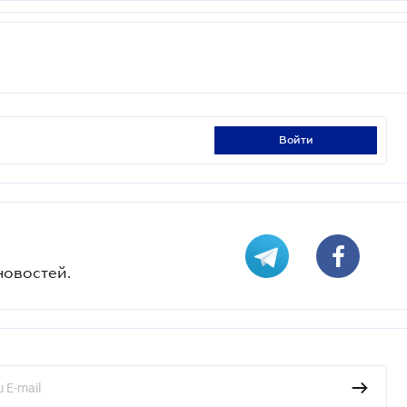
войти
новостей.