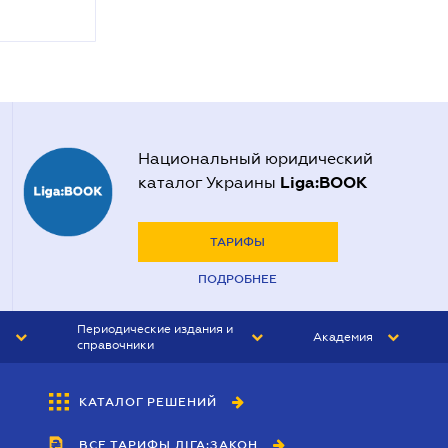
Национальный юридический
Liga:BOOK
каталог Украины
ТАРИФЫ
ПОДРОБНЕЕ
Периодические издания и
Академия
справочники
ЮРИСТ&ЗАКОН
АКАДЕМИЯ ЛІГА:ЗАКОН
КАТАЛОГ РЕШЕНИЙ
БУХГАЛТЕР&ЗАКОН
ВСЕ ТАРИФЫ ЛІГА:ЗАКОН
ВЕСТНИК МСФО