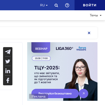
ВОЙТИ
RU
Темы
Реклама