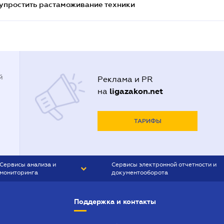
упростить растаможивание техники
й
Реклама и PR
ligazakon.net
на
ТАРИФЫ
Сервисы анализа и
Сервисы электронной отчетности и
мониторинга
документооборота
CONTR AGENT
Liga:REPORT
Поддержка и контакты
SMS-МАЯК
VERDICTUM