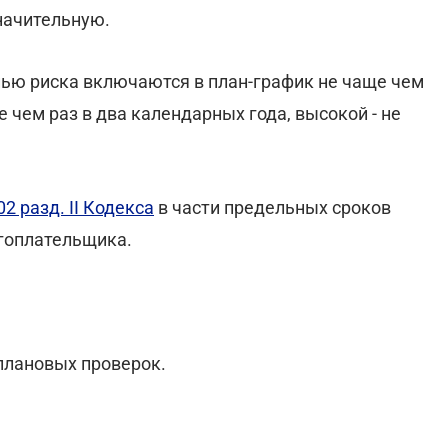
начительную.
ью риска включаются в план-график не чаще чем
е чем раз в два календарных года, высокой - не
102 разд. II Кодекса
в части предельных сроков
гоплательщика.
плановых проверок.