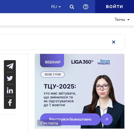
ВОЙТИ
RU
Темы
Реклама