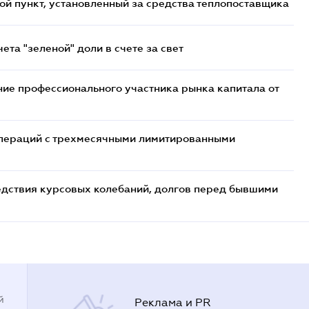
ой пункт, установленный за средства теплопоставщика
та "зеленой" доли в счете за свет
ие профессионального участника рынка капитала от
 операций с трехмесячными лимитированными
едствия курсовых колебаний, долгов перед бывшими
й
Реклама и PR