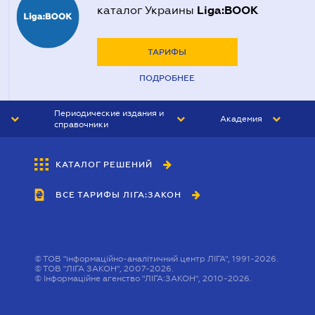
Liga:BOOK
каталог Украины
ТАРИФЫ
ПОДРОБНЕЕ
Периодические издания и
Академия
справочники
ЮРИСТ&ЗАКОН
АКАДЕМИЯ ЛІГА:ЗАКОН
КАТАЛОГ РЕШЕНИЙ
БУХГАЛТЕР&ЗАКОН
ВСЕ ТАРИФЫ ЛІГА:ЗАКОН
ВЕСТНИК МСФО
ИНТЕРБУХ
ЛИЧНЫЙ ЭКСПЕРТ
©
ТОВ "інформаційно-аналітичний центр ЛІГА", 1991-2026.
©
ТОВ "ЛІГА ЗАКОН", 2007-2026.
©
Інформаційне агенство "ЛІГА:ЗАКОН", 2010-2026.