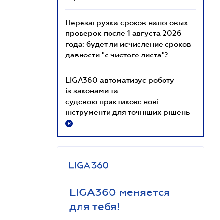
Перезагрузка сроков налоговых
проверок после 1 августа 2026
года: будет ли исчисление сроков
давности "с чистого листа"?
LIGA360 автоматизує роботу
із законами та
судовою практикою: нові
інструменти для точніших рішень
R
LIGA360 меняется
для тебя!