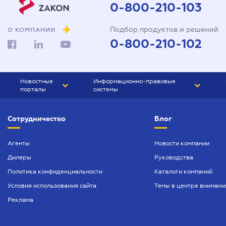
0-800-210-103
Подбор продуктов и решений
О КОМПАНИИ
0-800-210-102
Новостные
Информационно-правовые
порталы
системы
ЮРЛИГА
Право Украины
Сотрудничество
Блог
БИЗНЕС
ГРАНД
БУХГАЛТЕР.ua
ПРАЙМ
Агенты
Новости компании
Дилеры
Руководства
БУХГАЛТЕР ПРОФ
Политика конфиденциальности
Каталоги компаний
ЮРИСТ ПРОФ
Условия использования сайта
Темы в центре внимани
ЮРИСТ
Реклама
ПІДПРИЄМЕЦЬ