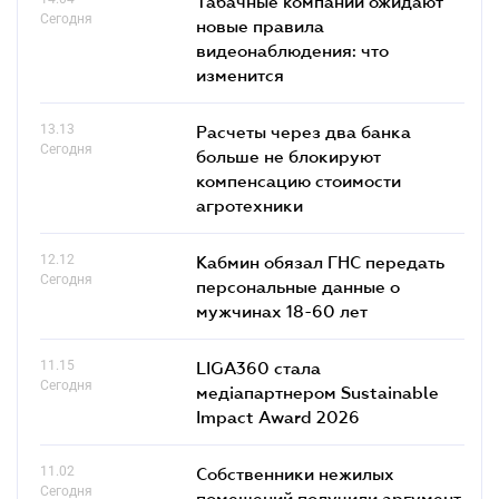
Табачные компании ожидают
Сегодня
новые правила
видеонаблюдения: что
изменится
13.13
Расчеты через два банка
Сегодня
больше не блокируют
компенсацию стоимости
агротехники
12.12
Кабмин обязал ГНС передать
Сегодня
персональные данные о
мужчинах 18-60 лет
11.15
LIGA360 стала
Сегодня
медіапартнером Sustainable
Impact Award 2026
11.02
Собственники нежилых
Сегодня
помещений получили аргумент