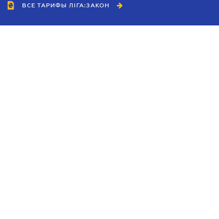
ВСЕ ТАРИФЫ ЛІГА:ЗАКОН
Сотрудничество
Агенты
Дилеры
Политика
конфиденциальности
Условия использования
сайта
Реклама
Блог
Новости компании
Руководства
Каталоги компаний
Темы в центре внимания