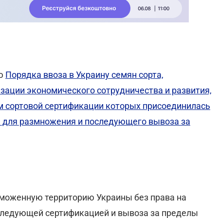
ию
Порядка ввоза в Украину семян сорта,
изации экономического сотрудничества и развития,
ам сортовой сертификации которых присоединилась
ны для размножения и последующего вывоза за
аможенную территорию Украины без права на
оследующей сертификацией и вывоза за пределы