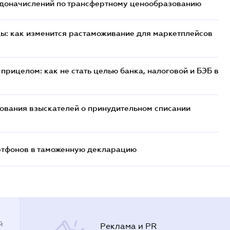
т доначислений по трансфертному ценообразованию
цы: как изменится растаможивание для маркетплейсов
прицелом: как не стать целью банка, налоговой и БЭБ в
бования взыскателей о принудительном списании
артфонов в таможенную декларацию
й
Реклама и PR