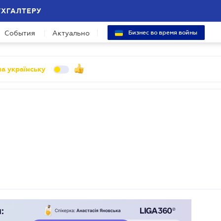
УХГАЛТЕРУ
События
Актуально
Бизнес во время войны
а українську