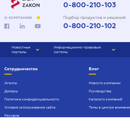
0-800-210-103
Подбор продуктов и решений
О КОМПАНИИ
0-800-210-102
Новостные
Информационно-правовые
порталы
системы
ЮРЛИГА
Право Украины
Сотрудничество
Блог
БИЗНЕС
ГРАНД
БУХГАЛТЕР.ua
ПРАЙМ
Агенты
Новости компании
Дилеры
Руководства
БУХГАЛТЕР ПРОФ
Политика конфиденциальности
Каталоги компаний
ЮРИСТ ПРОФ
Условия использования сайта
Темы в центре внимани
ЮРИСТ
Реклама
ПІДПРИЄМЕЦЬ