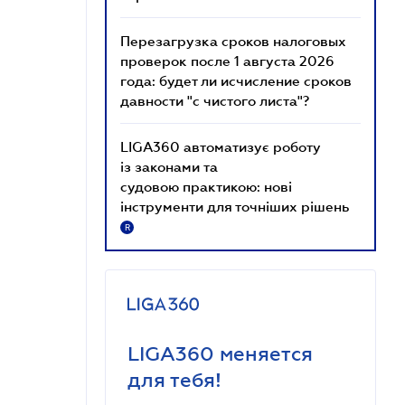
Перезагрузка сроков налоговых
проверок после 1 августа 2026
года: будет ли исчисление сроков
давности "с чистого листа"?
LIGA360 автоматизує роботу
із законами та
судовою практикою: нові
інструменти для точніших рішень
R
LIGA360 меняется
для тебя!