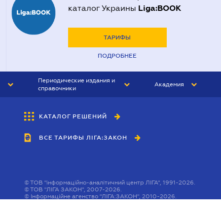
Liga:BOOK
каталог Украины
ТАРИФЫ
ПОДРОБНЕЕ
Периодические издания и
Академия
справочники
ЮРИСТ&ЗАКОН
АКАДЕМИЯ ЛІГА:ЗАКОН
КАТАЛОГ РЕШЕНИЙ
БУХГАЛТЕР&ЗАКОН
ВСЕ ТАРИФЫ ЛІГА:ЗАКОН
ВЕСТНИК МСФО
ИНТЕРБУХ
ЛИЧНЫЙ ЭКСПЕРТ
©
ТОВ "інформаційно-аналітичний центр ЛІГА", 1991-2026.
©
ТОВ "ЛІГА ЗАКОН", 2007-2026.
©
Інформаційне агенство "ЛІГА:ЗАКОН", 2010-2026.