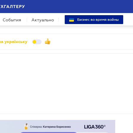
УХГАЛТЕРУ
События
Актуально
Бизнес во время войны
а українську