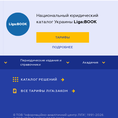
Национальный юридический
Liga:BOOK
каталог Украины
ТАРИФЫ
ПОДРОБНЕЕ
Периодические издания и
Академия
справочники
ЮРИСТ&ЗАКОН
АКАДЕМИЯ ЛІГА:ЗАКОН
КАТАЛОГ РЕШЕНИЙ
БУХГАЛТЕР&ЗАКОН
ВСЕ ТАРИФЫ ЛІГА:ЗАКОН
ВЕСТНИК МСФО
ИНТЕРБУХ
ЛИЧНЫЙ ЭКСПЕРТ
©
ТОВ "інформаційно-аналітичний центр ЛІГА", 1991-2026.