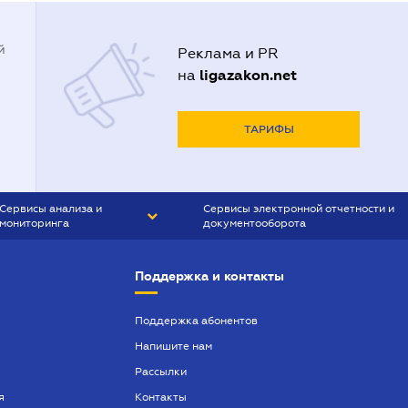
й
Реклама и PR
ligazakon.net
на
ТАРИФЫ
Сервисы анализа и
Сервисы электронной отчетности и
мониторинга
документооборота
CONTR AGENT
Liga:REPORT
Поддержка и контакты
SMS-МАЯК
VERDICTUM
Поддержка абонентов
Напишите нам
SEMANTRUM
Рассылки
SMS-МАЯК ИПОТЕКА
я
Контакты