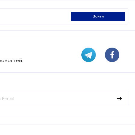
войти
новостей.