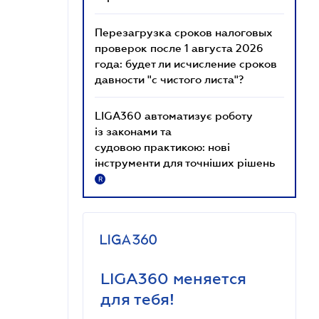
Перезагрузка сроков налоговых
проверок после 1 августа 2026
года: будет ли исчисление сроков
давности "с чистого листа"?
LIGA360 автоматизує роботу
із законами та
судовою практикою: нові
інструменти для точніших рішень
R
LIGA360 меняется
для тебя!