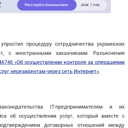
упростил процедуру сотрудничества украинских
т, с иностранными заказчиками. Разъяснения
46746 «Об осуществлении контроля за операциями
луг нерезидентам через сеть Интернет»
.
конодательства IT-предпринимателям и их
са об осуществлении услуг, который вместе с
подтверждением договорных отношений между