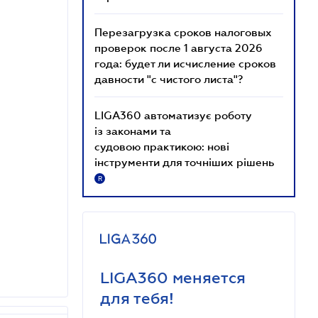
Перезагрузка сроков налоговых
проверок после 1 августа 2026
года: будет ли исчисление сроков
давности "с чистого листа"?
LIGA360 автоматизує роботу
із законами та
судовою практикою: нові
інструменти для точніших рішень
R
LIGA360 меняется
для тебя!