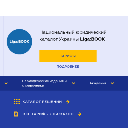
Национальный юридический
Liga:BOOK
каталог Украины
ТАРИФЫ
ПОДРОБНЕЕ
Периодические издания и
Академия
справочники
ЮРИСТ&ЗАКОН
АКАДЕМИЯ ЛІГА:ЗАКОН
КАТАЛОГ РЕШЕНИЙ
БУХГАЛТЕР&ЗАКОН
ВСЕ ТАРИФЫ ЛІГА:ЗАКОН
ВЕСТНИК МСФО
ИНТЕРБУХ