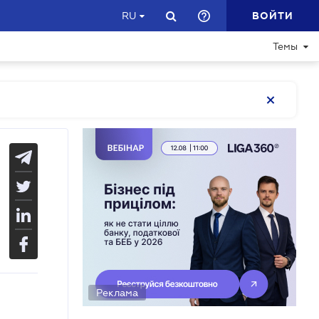
ВОЙТИ
RU
Темы
Реклама