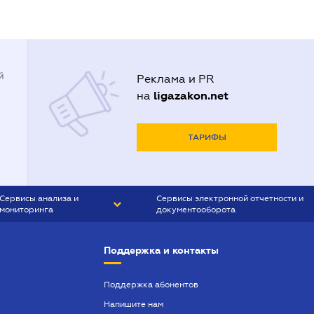
й
Реклама и PR
ligazakon.net
на
ТАРИФЫ
Сервисы анализа и
Сервисы электронной отчетности и
мониторинга
документооборота
CONTR AGENT
Liga:REPORT
Поддержка и контакты
SMS-МАЯК
VERDICTUM
Поддержка абонентов
Напишите нам
SEMANTRUM