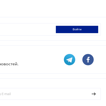
войти
новостей.