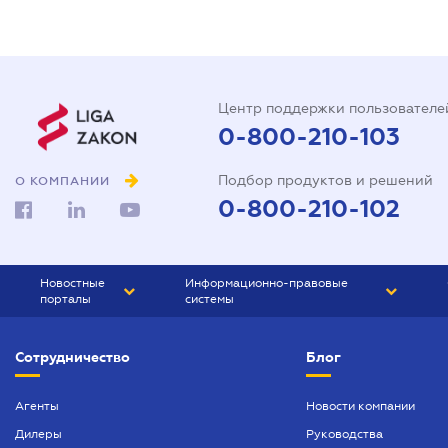
Центр поддержки пользователе
0-800-210-103
Подбор продуктов и решений
О КОМПАНИИ
0-800-210-102
Новостные
Информационно-правовые
порталы
системы
ЮРЛИГА
Право Украины
Сотрудничество
Блог
БИЗНЕС
ГРАНД
БУХГАЛТЕР.ua
ПРАЙМ
Агенты
Новости компании
Дилеры
Руководства
БУХГАЛТЕР ПРОФ