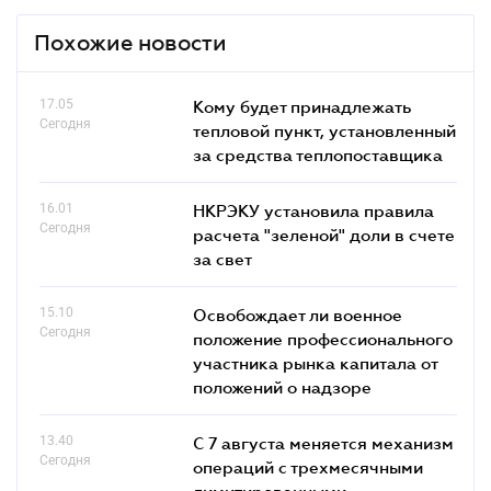
Похожие новости
17.05
Кому будет принадлежать
Сегодня
тепловой пункт, установленный
за средства теплопоставщика
16.01
НКРЭКУ установила правила
Сегодня
расчета "зеленой" доли в счете
за свет
15.10
Освобождает ли военное
Сегодня
положение профессионального
участника рынка капитала от
положений о надзоре
13.40
С 7 августа меняется механизм
Сегодня
операций с трехмесячными
лимитированными