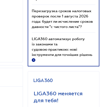
Перезагрузка сроков налоговых
проверок после 1 августа 2026
года: будет ли исчисление сроков
давности "с чистого листа"?
LIGA360 автоматизує роботу
із законами та
судовою практикою: нові
інструменти для точніших рішень
R
LIGA360 меняется
для тебя!