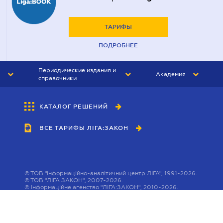
ТАРИФЫ
ПОДРОБНЕЕ
Периодические издания и
Академия
справочники
ЮРИСТ&ЗАКОН
АКАДЕМИЯ ЛІГА:ЗАКОН
КАТАЛОГ РЕШЕНИЙ
БУХГАЛТЕР&ЗАКОН
ВСЕ ТАРИФЫ ЛІГА:ЗАКОН
ВЕСТНИК МСФО
ИНТЕРБУХ
ЛИЧНЫЙ ЭКСПЕРТ
©
ТОВ "інформаційно-аналітичний центр ЛІГА", 1991-2026.
©
ТОВ "ЛІГА ЗАКОН", 2007-2026.
©
Інформаційне агенство "ЛІГА:ЗАКОН", 2010-2026.