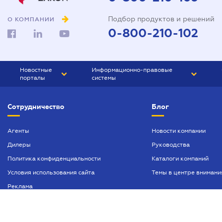
Подбор продуктов и решений
О КОМПАНИИ
0-800-210-102
Новостные
Информационно-правовые
порталы
системы
ЮРЛИГА
Право Украины
Сотрудничество
Блог
БИЗНЕС
ГРАНД
БУХГАЛТЕР.ua
ПРАЙМ
Агенты
Новости компании
Дилеры
Руководства
БУХГАЛТЕР ПРОФ
Политика конфиденциальности
Каталоги компаний
ЮРИСТ ПРОФ
Условия использования сайта
Темы в центре внимани
ЮРИСТ
Реклама
ПІДПРИЄМЕЦЬ