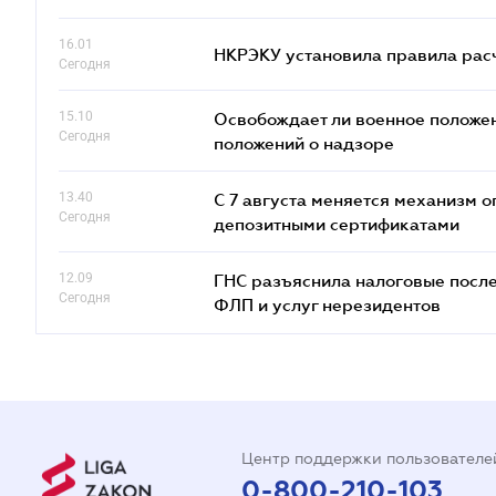
16.01
НКРЭКУ установила правила расче
Сегодня
15.10
Освобождает ли военное положен
Сегодня
положений о надзоре
13.40
С 7 августа меняется механизм
Сегодня
депозитными сертификатами
12.09
ГНС разъяснила налоговые посл
Сегодня
ФЛП и услуг нерезидентов
Центр поддержки пользователе
0-800-210-103