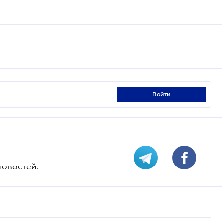
войти
новостей.