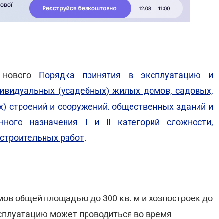
ы нового
Порядка принятия в эксплуатацию и
ивидуальных (усадебных) жилых домов, садовых,
х) строений и сооружений, общественных зданий и
нного назначения I и II категорий сложности,
 строительных работ
.
мов общей площадью до 300 кв. м и хозпостроек до
ксплуатацию может проводиться во время