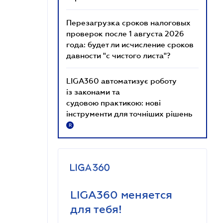
Перезагрузка сроков налоговых
проверок после 1 августа 2026
года: будет ли исчисление сроков
давности "с чистого листа"?
LIGA360 автоматизує роботу
із законами та
судовою практикою: нові
інструменти для точніших рішень
R
LIGA360 меняется
для тебя!