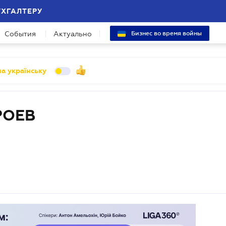
УХГАЛТЕРУ
События
Актуально
Бизнес во время войны
а українську
РОЕВ