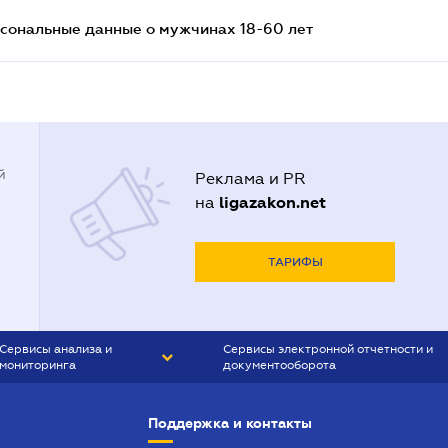
сональные данные о мужчинах 18-60 лет
й
Реклама и PR
ligazakon.net
на
ТАРИФЫ
Сервисы анализа и
Сервисы электронной отчетности и
мониторинга
документооборота
CONTR AGENT
Liga:REPORT
Поддержка и контакты
SMS-МАЯК