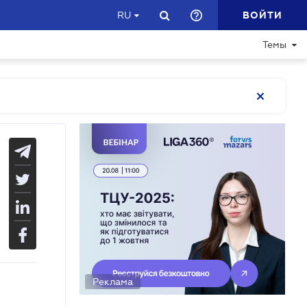
ВОЙТИ
RU
Темы
Реклама