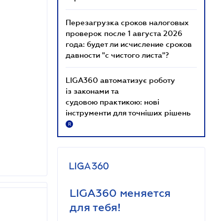
Перезагрузка сроков налоговых
проверок после 1 августа 2026
года: будет ли исчисление сроков
давности "с чистого листа"?
LIGA360 автоматизує роботу
із законами та
судовою практикою: нові
інструменти для точніших рішень
R
LIGA360 меняется
для тебя!