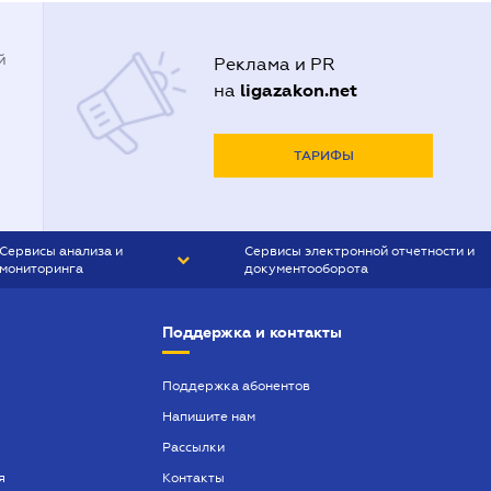
й
Реклама и PR
ligazakon.net
на
ТАРИФЫ
Сервисы анализа и
Сервисы электронной отчетности и
мониторинга
документооборота
CONTR AGENT
Liga:REPORT
Поддержка и контакты
SMS-МАЯК
VERDICTUM
Поддержка абонентов
Напишите нам
SEMANTRUM
Рассылки
SMS-МАЯК ИПОТЕКА
я
Контакты