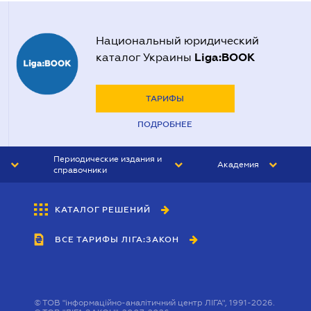
Национальный юридический
Liga:BOOK
каталог Украины
ТАРИФЫ
ПОДРОБНЕЕ
Периодические издания и
Академия
справочники
ЮРИСТ&ЗАКОН
АКАДЕМИЯ ЛІГА:ЗАКОН
КАТАЛОГ РЕШЕНИЙ
БУХГАЛТЕР&ЗАКОН
ВСЕ ТАРИФЫ ЛІГА:ЗАКОН
ВЕСТНИК МСФО
ИНТЕРБУХ
ЛИЧНЫЙ ЭКСПЕРТ
©
ТОВ "інформаційно-аналітичний центр ЛІГА", 1991-2026.