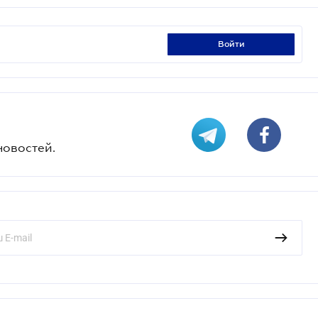
войти
новостей.