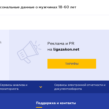
сональные данные о мужчинах 18-60 лет
й
Реклама и PR
ligazakon.net
на
ТАРИФЫ
Сервисы анализа и
Сервисы электронной отчетности и
мониторинга
документооборота
CONTR AGENT
Liga:REPORT
Поддержка и контакты
SMS-МАЯК