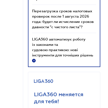
Перезагрузка сроков налоговых
проверок после 1 августа 2026
года: будет ли исчисление сроков
давности "с чистого листа"?
LIGA360 автоматизує роботу
із законами та
судовою практикою: нові
інструменти для точніших рішень
R
LIGA360 меняется
для тебя!