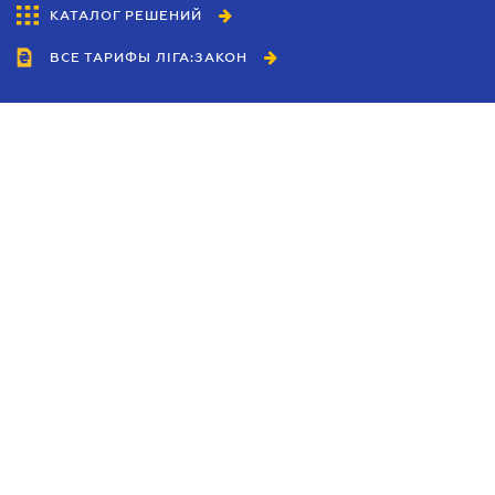
КАТАЛОГ РЕШЕНИЙ
ВСЕ ТАРИФЫ ЛІГА:ЗАКОН
Сотрудничество
Агенты
Дилеры
Политика
конфиденциальности
Условия использования
сайта
Реклама
Блог
Новости компании
Руководства
Каталоги компаний