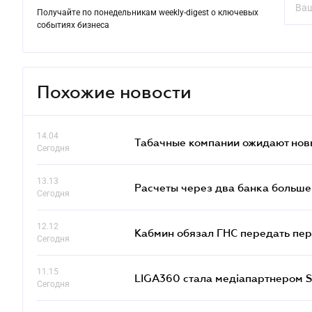
Получайте по понедельникам weekly-digest о ключевых
событиях бизнеса
Похожие новости
14.04
Табачные компании ожидают нов
Сегодня
13.13
Расчеты через два банка больше
Сегодня
12.12
Кабмин обязал ГНС передать пер
Сегодня
11.15
LIGA360 стала медіапартнером S
Сегодня