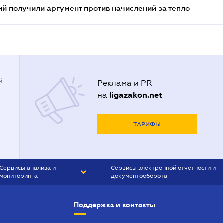
 получили аргумент против начислений за тепло
й
Реклама и PR
ligazakon.net
на
ТАРИФЫ
Сервисы анализа и
Сервисы электронной отчетности и
мониторинга
документооборота
CONTR AGENT
Liga:REPORT
Поддержка и контакты
SMS-МАЯК