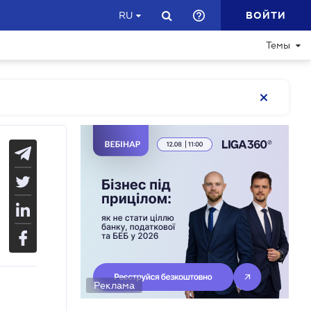
ВОЙТИ
RU
Темы
Реклама