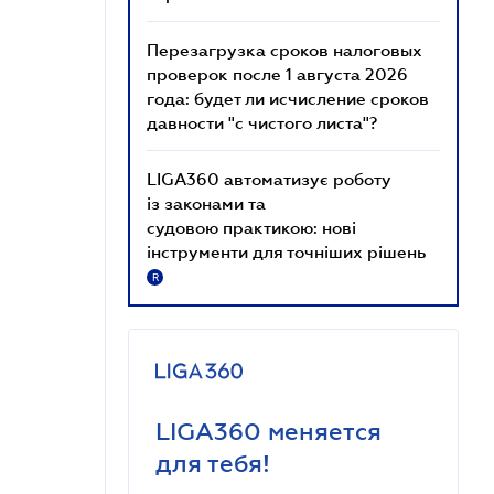
Перезагрузка сроков налоговых
проверок после 1 августа 2026
года: будет ли исчисление сроков
давности "с чистого листа"?
LIGA360 автоматизує роботу
із законами та
судовою практикою: нові
інструменти для точніших рішень
R
LIGA360 меняется
для тебя!