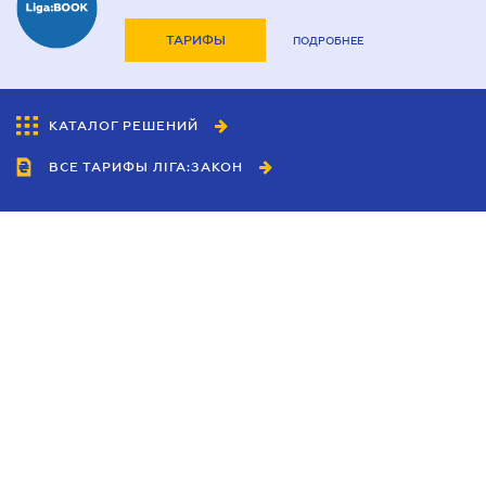
ТАРИФЫ
ПОДРОБНЕЕ
КАТАЛОГ РЕШЕНИЙ
ВСЕ ТАРИФЫ ЛІГА:ЗАКОН
Сотрудничество
Агенты
Дилеры
Политика
конфиденциальности
Условия использования
сайта
Реклама
Блог