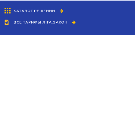
КАТАЛОГ РЕШЕНИЙ
ВСЕ ТАРИФЫ ЛІГА:ЗАКОН
Сотрудничество
Агенты
Дилеры
Политика
конфиденциальности
Условия использования
сайта
Реклама
Блог
Новости компании
Руководства