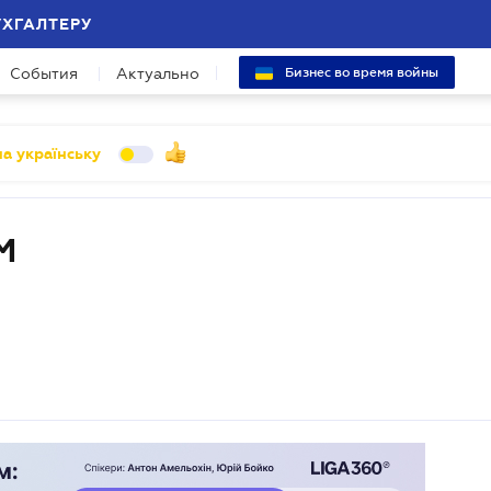
УХГАЛТЕРУ
События
Актуально
Бизнес во время войны
а українську
М