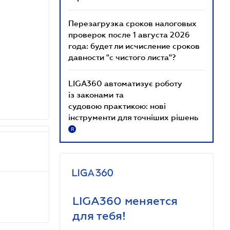
Перезагрузка сроков налоговых
проверок после 1 августа 2026
года: будет ли исчисление сроков
давности "с чистого листа"?
LIGA360 автоматизує роботу
із законами та
судовою практикою: нові
інструменти для точніших рішень
R
LIGA360 меняется
для тебя!