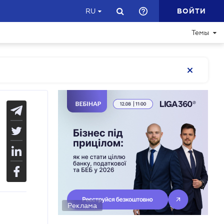
ВОЙТИ
RU
Темы
Реклама