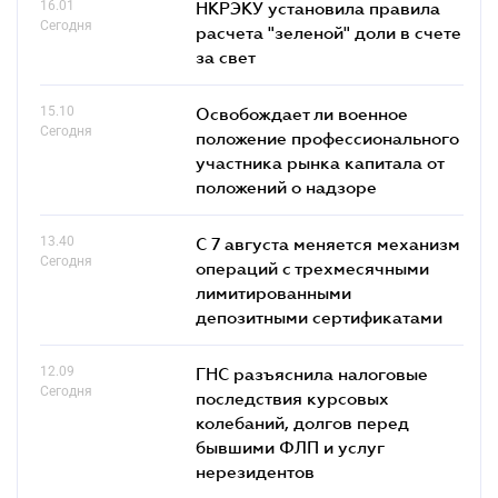
16.01
НКРЭКУ установила правила
Сегодня
расчета "зеленой" доли в счете
за свет
15.10
Освобождает ли военное
Сегодня
положение профессионального
участника рынка капитала от
положений о надзоре
13.40
С 7 августа меняется механизм
Сегодня
операций с трехмесячными
лимитированными
депозитными сертификатами
12.09
ГНС разъяснила налоговые
Сегодня
последствия курсовых
колебаний, долгов перед
бывшими ФЛП и услуг
нерезидентов