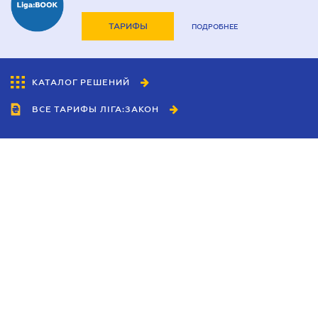
ТАРИФЫ
ПОДРОБНЕЕ
КАТАЛОГ РЕШЕНИЙ
ВСЕ ТАРИФЫ ЛІГА:ЗАКОН
Сотрудничество
Агенты
Дилеры
Политика
конфиденциальности
Условия использования
сайта
Реклама
Блог