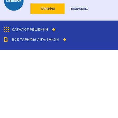
ТАРИФЫ
ПОДРОБНЕЕ
КАТАЛОГ РЕШЕНИЙ
ВСЕ ТАРИФЫ ЛІГА:ЗАКОН
Сотрудничество
Агенты
Дилеры
Политика
конфиденциальности
Условия использования
сайта
Реклама
Блог