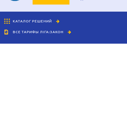
КАТАЛОГ РЕШЕНИЙ
ВСЕ ТАРИФЫ ЛІГА:ЗАКОН
Сотрудничество
Агенты
Дилеры
Политика
конфиденциальности
Условия использования
сайта
Реклама
Блог
Новости компании