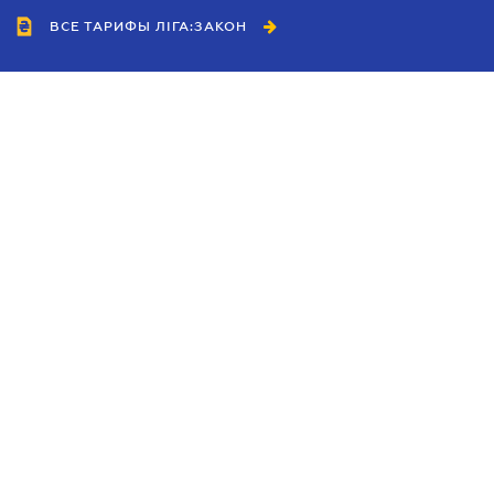
ВСЕ ТАРИФЫ ЛІГА:ЗАКОН
Сотрудничество
Агенты
Дилеры
Политика
конфиденциальности
Условия использования
сайта
Реклама
Блог
Новости компании
Руководства
Каталоги компаний
Темы в центре внимания