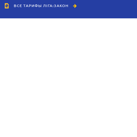
ВСЕ ТАРИФЫ ЛІГА:ЗАКОН
Сотрудничество
Агенты
Дилеры
Политика
конфиденциальности
Условия использования
сайта
Реклама
Блог
Новости компании
Руководства
Каталоги компаний
Темы в центре внимания