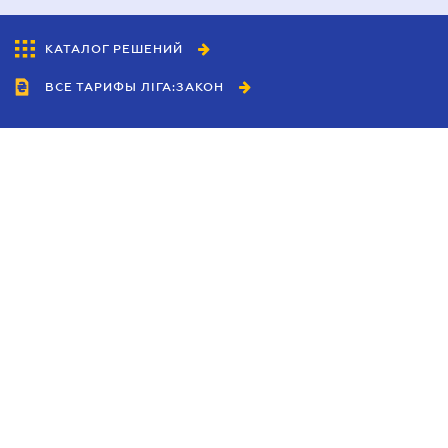
КАТАЛОГ РЕШЕНИЙ
ВСЕ ТАРИФЫ ЛІГА:ЗАКОН
Сотрудничество
Агенты
Дилеры
Политика
конфиденциальности
Условия использования
сайта
Реклама
Блог
Новости компании
Руководства