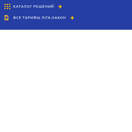
КАТАЛОГ РЕШЕНИЙ
ВСЕ ТАРИФЫ ЛІГА:ЗАКОН
Сотрудничество
Агенты
Дилеры
Политика
конфиденциальности
Условия использования
сайта
Реклама
Блог
Новости компании
Руководства
Каталоги компаний