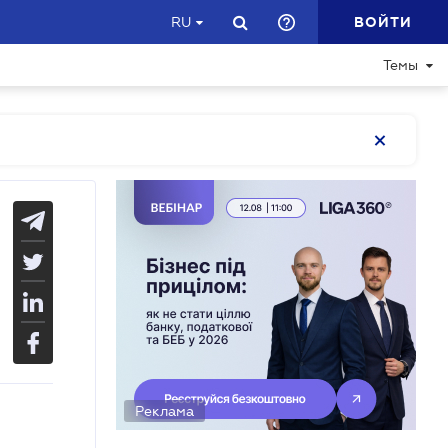
ВОЙТИ
RU
Темы
Реклама