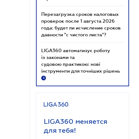
Перезагрузка сроков налоговых
проверок после 1 августа 2026
года: будет ли исчисление сроков
давности "с чистого листа"?
LIGA360 автоматизує роботу
із законами та
судовою практикою: нові
інструменти для точніших рішень
R
LIGA360 меняется
для тебя!