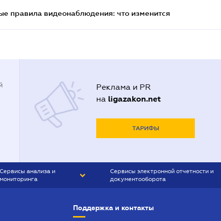
ые правила видеонаблюдения: что изменится
й
Реклама и PR
ligazakon.net
на
ТАРИФЫ
Сервисы анализа и
Сервисы электронной отчетности и
мониторинга
документооборота
CONTR AGENT
Liga:REPORT
Поддержка и контакты
SMS-МАЯК