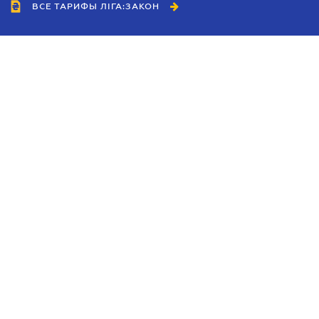
ВСЕ ТАРИФЫ ЛІГА:ЗАКОН
Сотрудничество
Агенты
Дилеры
Политика
конфиденциальности
Условия использования
сайта
Реклама
Блог
Новости компании
Руководства
Каталоги компаний
Темы в центре внимания