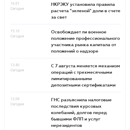
16.01
НКРЭКУ установила правила
Сегодня
расчета "зеленой" доли в счете
за свет
15.10
Освобождает ли военное
Сегодня
положение профессионального
участника рынка капитала от
положений о надзоре
13.40
С 7 августа меняется механизм
Сегодня
операций с трехмесячными
лимитированными
депозитными сертификатами
12.09
ГНС разъяснила налоговые
Сегодня
последствия курсовых
колебаний, долгов перед
бывшими ФЛП и услуг
нерезидентов