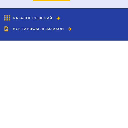
КАТАЛОГ РЕШЕНИЙ
ВСЕ ТАРИФЫ ЛІГА:ЗАКОН
Сотрудничество
Агенты
Дилеры
Политика
конфиденциальности
Условия использования
сайта
Реклама
Блог
Новости компании