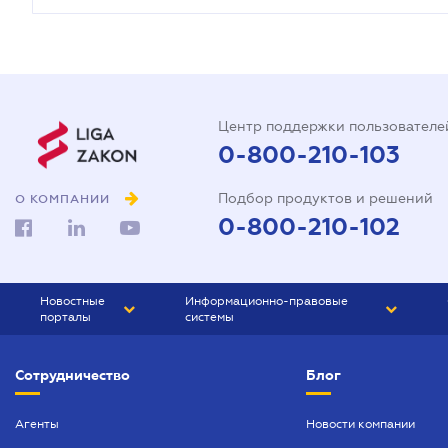
Центр поддержки пользователе
0-800-210-103
Подбор продуктов и решений
О КОМПАНИИ
0-800-210-102
Новостные
Информационно-правовые
порталы
системы
ЮРЛИГА
Право Украины
Сотрудничество
Блог
БИЗНЕС
ГРАНД
БУХГАЛТЕР.ua
ПРАЙМ
Агенты
Новости компании