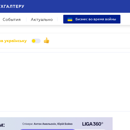
УХГАЛТЕРУ
События
Актуально
Бизнес во время войны
а українську