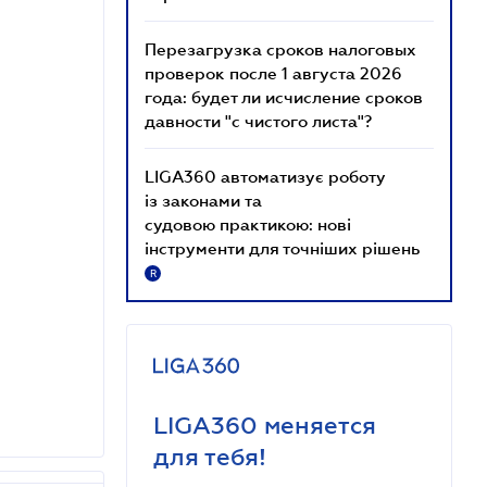
Перезагрузка сроков налоговых
проверок после 1 августа 2026
года: будет ли исчисление сроков
давности "с чистого листа"?
LIGA360 автоматизує роботу
із законами та
судовою практикою: нові
інструменти для точніших рішень
R
LIGA360 меняется
для тебя!