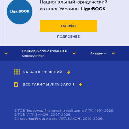
Национальный юридический
Liga:BOOK
каталог Украины
ТАРИФЫ
ПОДРОБНЕЕ
Периодические издания и
Академия
справочники
ЮРИСТ&ЗАКОН
АКАДЕМИЯ ЛІГА:ЗАКОН
КАТАЛОГ РЕШЕНИЙ
БУХГАЛТЕР&ЗАКОН
ВСЕ ТАРИФЫ ЛІГА:ЗАКОН
ВЕСТНИК МСФО
ИНТЕРБУХ
ЛИЧНЫЙ ЭКСПЕРТ
©
ТОВ "інформаційно-аналітичний центр ЛІГА", 1991-2026.
©
ТОВ "ЛІГА ЗАКОН", 2007-2026.
©
Інформаційне агенство "ЛІГА:ЗАКОН", 2010-2026.