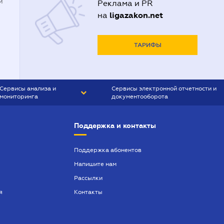
й
Реклама и PR
ligazakon.net
на
ТАРИФЫ
Сервисы анализа и
Сервисы электронной отчетности и
мониторинга
документооборота
CONTR AGENT
Liga:REPORT
Поддержка и контакты
SMS-МАЯК
VERDICTUM
Поддержка абонентов
Напишите нам
SEMANTRUM
Рассылки
SMS-МАЯК ИПОТЕКА
я
Контакты