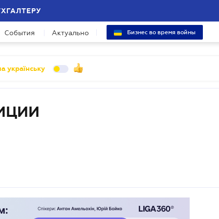
УХГАЛТЕРУ
События
Актуально
Бизнес во время войны
а українську
ИЦИИ