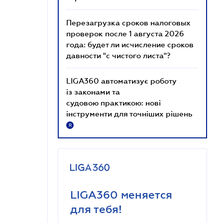
Перезагрузка сроков налоговых
проверок после 1 августа 2026
года: будет ли исчисление сроков
давности "с чистого листа"?
LIGA360 автоматизує роботу
із законами та
судовою практикою: нові
інструменти для точніших рішень
R
LIGA360 меняется
для тебя!