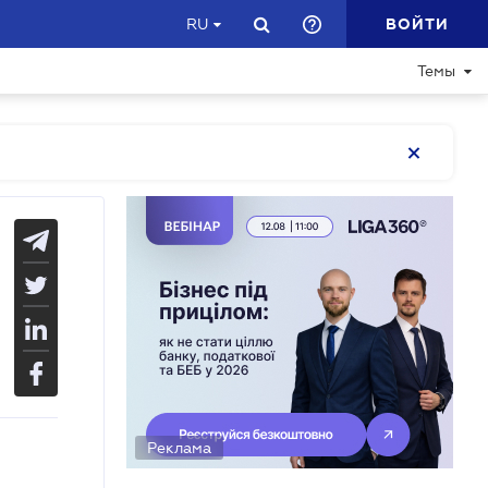
ВОЙТИ
RU
Темы
Реклама