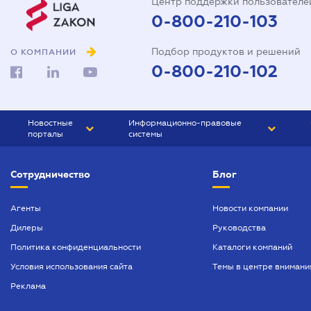
Центр поддержки пользователе
0-800-210-103
Подбор продуктов и решений
О КОМПАНИИ
0-800-210-102
Новостные
Информационно-правовые
порталы
системы
ЮРЛИГА
Право Украины
Сотрудничество
Блог
БИЗНЕС
ГРАНД
БУХГАЛТЕР.ua
ПРАЙМ
Агенты
Новости компании
Дилеры
Руководства
БУХГАЛТЕР ПРОФ
Политика конфиденциальности
Каталоги компаний
ЮРИСТ ПРОФ
Условия использования сайта
Темы в центре внимани
ЮРИСТ
Реклама
ПІДПРИЄМЕЦЬ