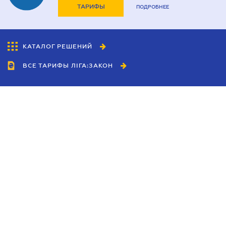
ТАРИФЫ
ПОДРОБНЕЕ
КАТАЛОГ РЕШЕНИЙ
ВСЕ ТАРИФЫ ЛІГА:ЗАКОН
Сотрудничество
Агенты
Дилеры
Политика
конфиденциальности
Условия использования
сайта
Реклама
Блог