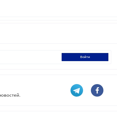
войти
новостей.