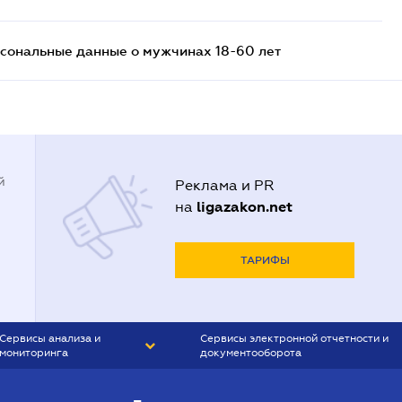
сональные данные о мужчинах 18-60 лет
й
Реклама и PR
ligazakon.net
на
ТАРИФЫ
Сервисы анализа и
Сервисы электронной отчетности и
мониторинга
документооборота
CONTR AGENT
Liga:REPORT