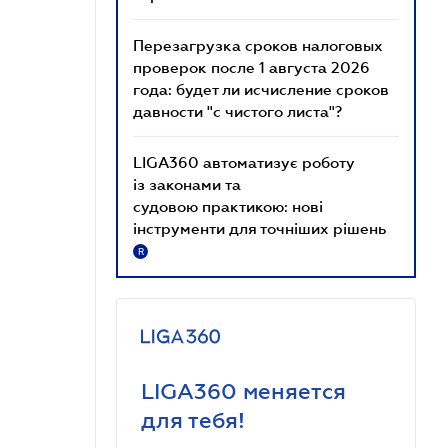
Перезагрузка сроков налоговых
проверок после 1 августа 2026
года: будет ли исчисление сроков
давности "с чистого листа"?
LIGA360 автоматизує роботу
із законами та
судовою практикою: нові
інструменти для точніших рішень
R
LIGA360 меняется
для тебя!