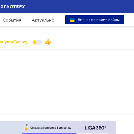
УХГАЛТЕРУ
События
Актуально
Бизнес во время войны
а українську