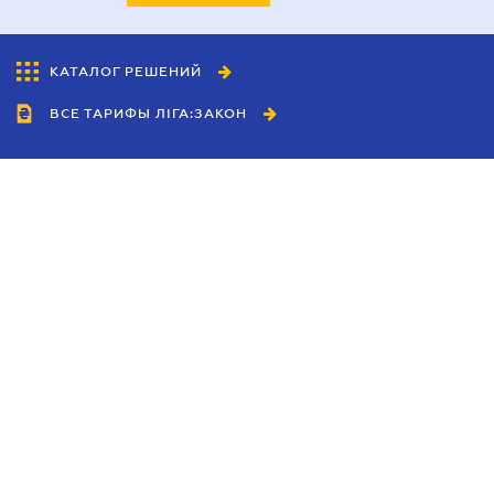
КАТАЛОГ РЕШЕНИЙ
ВСЕ ТАРИФЫ ЛІГА:ЗАКОН
Сотрудничество
Агенты
Дилеры
Политика
конфиденциальности
Условия использования
сайта
Реклама
Блог
Новости компании