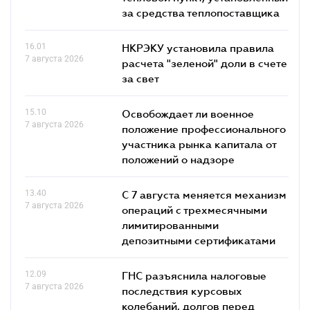
за средства теплопоставщика
16.01
НКРЭКУ установила правила
7 августа 2026
расчета "зеленой" доли в счете
за свет
15.10
Освобождает ли военное
7 августа 2026
положение профессионального
участника рынка капитала от
положений о надзоре
13.40
С 7 августа меняется механизм
7 августа 2026
операций с трехмесячными
лимитированными
депозитными сертификатами
12.09
ГНС разъяснила налоговые
7 августа 2026
последствия курсовых
колебаний, долгов перед