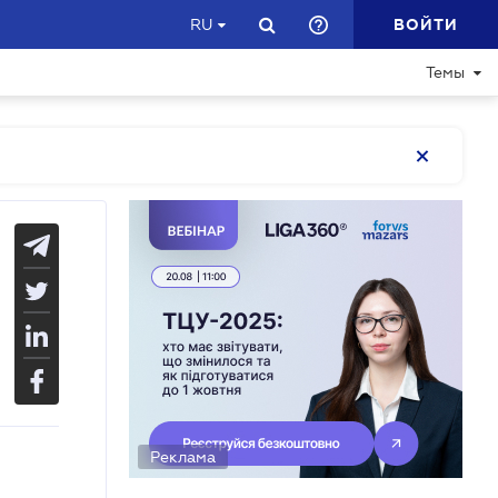
ВОЙТИ
RU
Темы
Реклама