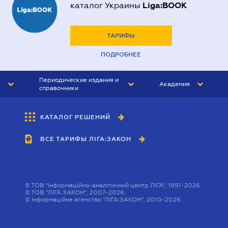
Liga:BOOK
каталог Украины
ТАРИФЫ
ПОДРОБНЕЕ
Периодические издания и
Академия
справочники
ЮРИСТ&ЗАКОН
АКАДЕМИЯ ЛІГА:ЗАКОН
КАТАЛОГ РЕШЕНИЙ
БУХГАЛТЕР&ЗАКОН
ВСЕ ТАРИФЫ ЛІГА:ЗАКОН
ВЕСТНИК МСФО
ИНТЕРБУХ
ЛИЧНЫЙ ЭКСПЕРТ
©
ТОВ "інформаційно-аналітичний центр ЛІГА", 1991-2026.
©
ТОВ "ЛІГА ЗАКОН", 2007-2026.
©
Інформаційне агенство "ЛІГА:ЗАКОН", 2010-2026.