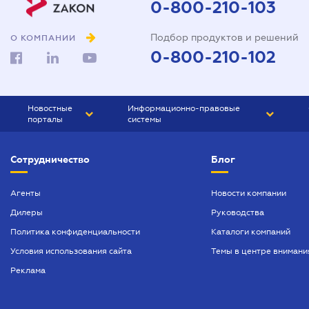
0-800-210-103
Подбор продуктов и решений
О КОМПАНИИ
0-800-210-102
Новостные
Информационно-правовые
порталы
системы
ЮРЛИГА
Право Украины
Сотрудничество
Блог
БИЗНЕС
ГРАНД
БУХГАЛТЕР.ua
ПРАЙМ
Агенты
Новости компании
Дилеры
Руководства
БУХГАЛТЕР ПРОФ
Политика конфиденциальности
Каталоги компаний
ЮРИСТ ПРОФ
Условия использования сайта
Темы в центре внимани
ЮРИСТ
Реклама
ПІДПРИЄМЕЦЬ