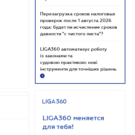
Перезагрузка сроков налоговых
проверок после 1 августа 2026
года: будет ли исчисление сроков
давности "с чистого листа"?
LIGA360 автоматизує роботу
із законами та
судовою практикою: нові
інструменти для точніших рішень
R
LIGA360 меняется
для тебя!