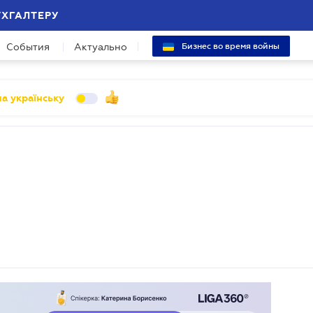
УХГАЛТЕРУ
События
Актуально
Бизнес во время войны
а українську