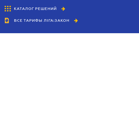
КАТАЛОГ РЕШЕНИЙ
ВСЕ ТАРИФЫ ЛІГА:ЗАКОН
Сотрудничество
Агенты
Дилеры
Политика
конфиденциальности
Условия использования
сайта
Реклама
Блог
Новости компании
Руководства
Каталоги компаний