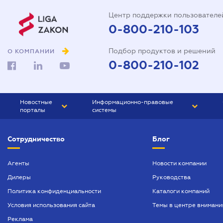
Центр поддержки пользователе
0-800-210-103
Подбор продуктов и решений
О КОМПАНИИ
0-800-210-102
Новостные
Информационно-правовые
порталы
системы
ЮРЛИГА
Право Украины
Сотрудничество
Блог
БИЗНЕС
ГРАНД
БУХГАЛТЕР.ua
ПРАЙМ
Агенты
Новости компании
Дилеры
Руководства
БУХГАЛТЕР ПРОФ
Политика конфиденциальности
Каталоги компаний
ЮРИСТ ПРОФ
Условия использования сайта
Темы в центре внимани
ЮРИСТ
Реклама