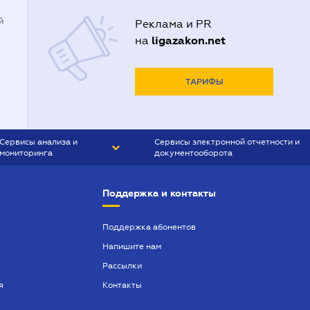
й
Реклама и PR
ligazakon.net
на
ТАРИФЫ
Сервисы анализа и
Сервисы электронной отчетности и
мониторинга
документооборота
CONTR AGENT
Liga:REPORT
Поддержка и контакты
SMS-МАЯК
VERDICTUM
Поддержка абонентов
Напишите нам
SEMANTRUM
Рассылки
SMS-МАЯК ИПОТЕКА
я
Контакты