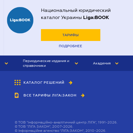
Национальный юридический
Liga:BOOK
каталог Украины
ТАРИФЫ
ПОДРОБНЕЕ
Периодические издания и
Академия
справочники
ЮРИСТ&ЗАКОН
АКАДЕМИЯ ЛІГА:ЗАКОН
КАТАЛОГ РЕШЕНИЙ
БУХГАЛТЕР&ЗАКОН
ВСЕ ТАРИФЫ ЛІГА:ЗАКОН
ВЕСТНИК МСФО
ИНТЕРБУХ
ЛИЧНЫЙ ЭКСПЕРТ
©
ТОВ "інформаційно-аналітичний центр ЛІГА", 1991-2026.
©
ТОВ "ЛІГА ЗАКОН", 2007-2026.
©
Інформаційне агенство "ЛІГА:ЗАКОН", 2010-2026.