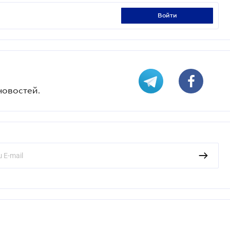
войти
новостей.