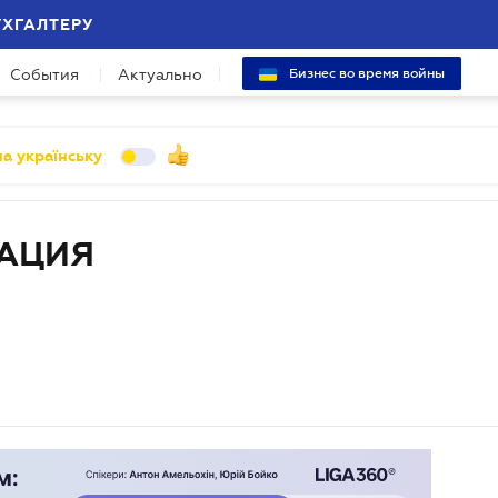
УХГАЛТЕРУ
События
Актуально
Бизнес во время войны
а українську
РАЦИЯ