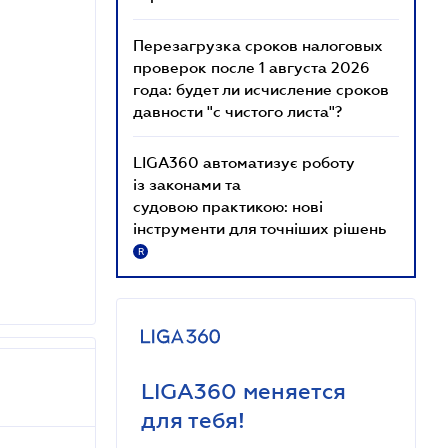
Перезагрузка сроков налоговых
проверок после 1 августа 2026
года: будет ли исчисление сроков
давности "с чистого листа"?
LIGA360 автоматизує роботу
із законами та
судовою практикою: нові
інструменти для точніших рішень
R
LIGA360 меняется
для тебя!